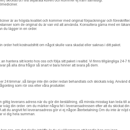
ller) skickas ut i två separata kuvert och kommer ej fram samtidigt.
almediciner.
ediciner är av högsta kvalitet och kommer med original förpackningar och föreskrift
stanser som de original du är van vid att använda. Konsultera gärna med en läkare
n du lägger in en order.
in order helt kostnadsfritt om något skulle vara skadat eller saknas i ditt paket.
 an hantera sitt konto hos oss och följa sitt paket i realtid. Vi finns tillgängliga 24-7
svar på alla dina frågor så snart vi bara hinner att svara på dem.
er 24 timmar ,så länge inte din order redan behandlats och skickats iväg. Använd 
ågonting som rör oss eller våra produkter.
iltig leverans adress när du gör din beställning, då minsta misstag kan leda till att d
kar iväg din order. om du märker några fel i leveransadressen efter att du skickat din 
 att du angivit fel leveransadress gör vi ej någon återbetalning.Om du inte är nöjd
alar vi dig hela summan.