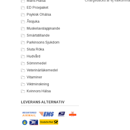
Chargebacks är ej välkomna h
Mäns Hälsa
ED Provpaket
Psykisk Ohälsa
Åksjuka
Muskelavslappnande
Smärtstillande
Parkinsons Sjukdom
Sluta Röka
Hudvård
Sömnmedel
Veterinärläkemedel
Vitaminer
Viktminskning
Kvinnors Hälsa
LEVERANS ALTERNATIV