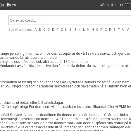
Kundbrev
Sök efter namn:
A
B
C
D
E
F
G
H
I
J
K
L
M
N
O
P
Q
R
S
T
U
V
ange personlig information hos oss ,accepterar du vårt sekretessavtal och ger oss t
ast används för att leverera din order.
lninghos oss måste du bekräfta att du är 18år eller äldre.
användandet av vår sida , inklusive den finansiella delen: du lovar och garanterar at
information är för dig och använder oss av krypterade servers för att hålla den heml
r SSL kryptering som garanterar sekretessen och säkerheten på all information d
er skickas ut redan efter 1-2 arbetsdagar..
line spårning) För dem som vill ha snabbare leverans tillhandahåller vi EMS leve
s Mail Service. Notera att deadlinen för denna metod är 14 dagar. Spårningsid/kolli ID
 leverans)En leverans tar normalt 14-21 dagar räknat ifrån när ordern skickats ut. 
evlåda. Paket som skickas via detta fraktalternativ kan dock ej spåras.Alla ordrar p
 skickats ut.Alla ordrar skickas inte ut på lördagar och söndagar men måndgen däre