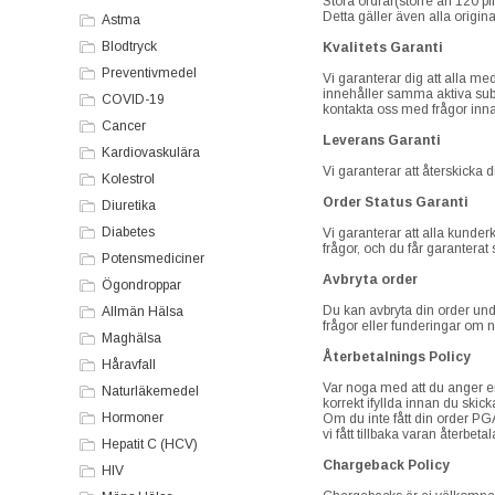
Stora ordrar(större än 120 pi
Detta gäller även alla origin
Astma
Blodtryck
Kvalitets Garanti
Preventivmedel
Vi garanterar dig att alla m
innehåller samma aktiva sub
COVID-19
kontakta oss med frågor inna
Cancer
Leverans Garanti
Kardiovaskulära
Vi garanterar att återskicka d
Kolestrol
Order Status Garanti
Diuretika
Diabetes
Vi garanterar att alla kunderk
frågor, och du får garanterat 
Potensmediciner
Avbryta order
Ögondroppar
Du kan avbryta din order und
Allmän Hälsa
frågor eller funderingar om n
Maghälsa
Återbetalnings Policy
Håravfall
Var noga med att du anger en g
Naturläkemedel
korrekt ifyllda innan du skic
Hormoner
Om du inte fått din order PGA
vi fått tillbaka varan återbet
Hepatit C (HCV)
Chargeback Policy
HIV