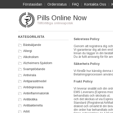
Förstasidan
Orderstatus
FAQ
Kontakta Oss
|
|
|
|
Pills Online Now
Tillförlitliga onlineapotek
KATEGORILISTA
Sekretess Policy
Bästsäljande
Genom att registrera dig och 
Vi garanterar dig att den end
Allergi
Innan du lägger in din bestäl
Du är fullt ansvarig för för 
Alkoholism
Alzheimers Sjukdom
Säkerhets Policy
Svampdödande
Vi förstår hur känslig denna 
Betalningsprocessen använde
Antivirala
Antiparasitmedel
Frakt Policy
Antidepressiva
Vi leverar snabbt och din ord
EMS Leverans (Express med On
Antiinflammatorisk
behandlats och skickats ut,
och det skickas ut via Expres
Antibiotika
Standard (Registrerat AirMail
Antibakteriella
diskret och omärkt til din br
din order har behandlats och
Artrit