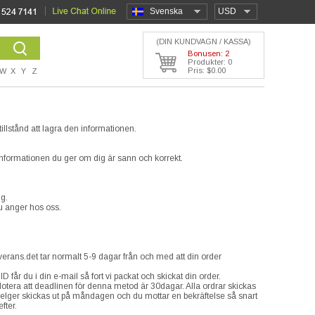
Svenska
USD
(DIN KUNDVAGN / KASSA)
Bonusen: 2
Produkter: 0
Pris: $0.00
W
X
Y
Z
illstånd att lagra den informationen.
t informationen du ger om dig är sann och korrekt.
ig.
u anger hos oss.
rans.det tar normalt 5-9 dagar från och med att din order
 får du i din e-mail så fort vi packat och skickat din order.
Notera att deadlinen för denna metod är 30dagar. Alla ordrar skickas
å helger skickas ut på måndagen och du mottar en bekräftelse så snart
fter.